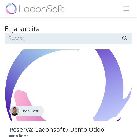
Ir al contenido
Elija su cita
Joan Gasull
Reserva: Ladonsoft / Demo Odoo
En línea