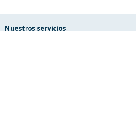
Nuestros servicios
>
Industrias
>
Odoo
>
Nuestras soluciones
>
Tecnologías
Inicio
>
Nosotros
>
Aviso legal
>
Política de Privacidad
>
Política de cookies